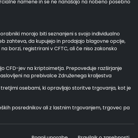
ercialne namene in se ne nanašajo na nobeno posebno
rabniki morajo biti seznanjeni s svojo individualno
eb zahteva, da kupujejo in prodajajo blagovne opcije,
a borzi, registrirani v CFTC, ali če niso zakonsko
cijo CFD-jev na kriptoimetja. Prepoveduje razširjanje
 naslovljeni na prebivalce Združenega kraljestva
jimi osebami, ki opravljajo storitve trgovanja, kot je
ških posrednikov ali z lastnim trgovanjem, trgovec pa
Pogoji uporabe
Pravilnik o zasebnosti