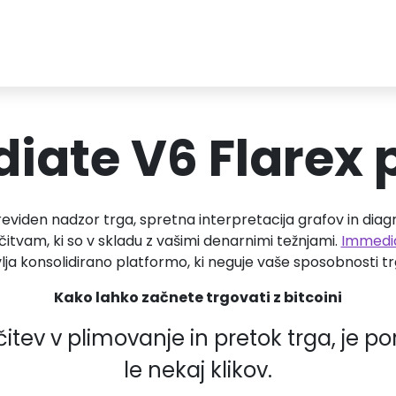
ate V6 Flarex 
viden nadzor trga, spretna interpretacija grafov in di
čitvam, ki so v skladu z vašimi denarnimi težnjami.
Immedia
lja konsolidirano platformo, ki neguje vaše sposobnosti tr
Kako lahko začnete trgovati z bitcoini
itev v plimovanje in pretok trga, je po
le nekaj klikov.