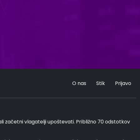
O nas
Stik
Prijavo
i začetni vlagatelji upoštevati. Približno 70 odstotkov