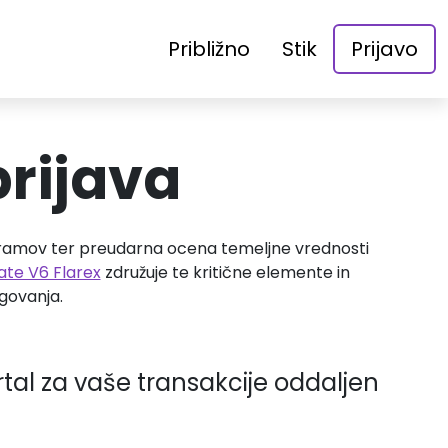
Približno
Stik
Prijavo
prijava
agramov ter preudarna ocena temeljne vrednosti
te V6 Flarex
združuje te kritične elemente in
govanja.
rtal za vaše transakcije oddaljen