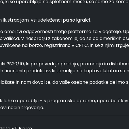
a, ki se uporabljajo na spletnem mestu, so samo za kom
ustracijam, vsi udeleženci pa so igralci.
o omejitvi odgovornosti tretje platforme za vlagatelje. Upo
ivališča. V nasprotju z zakonom je, da se od ameriških os
ščene na borzo, registrirano v CFTC, in se z njimi trguje n
tiki PS20/10, ki prepoveduje prodajo, promocijo in distribu
gih finančnih produktov, ki temeljijo na kriptovalutah in so
ate in nam dovolite, da vaše osebne podatke delimo s tret
ik lahko uporablja – s programsko opremo, uporabo člove
ravi način trgovanja.
iate V6 Flarex