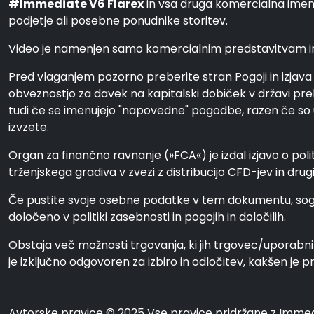
#Immediate V6 Flarex
in vsa druga komercialna imen
podjetje ali posebne ponudnike storitev.
Video je namenjen samo komercialnim predstavitvam in il
Pred vlaganjem pozorno preberite stran Pogoji in izjava 
obveznostjo za davek na kapitalski dobiček v državi preb
tudi če se imenujejo "napovedne" pogodbe, razen če so uvr
izvzete.
Organ za finančno ravnanje (»FCA«) je izdal izjavo o poli
trženjskega gradiva v zvezi z distribucijo CFD-jev in dru
Če pustite svoje osebne podatke v tem dokumentu, soglaš
določeno v politiki zasebnosti in pogojih in določilih.
Obstaja več možnosti trgovanja, ki jih trgovec/uporabn
je izključno odgovoren za izbiro in odločitev, kakšen je p
Avtorske pravice © 2025 Vse pravice pridržane z Immed