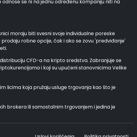
e odnose se ni na jednu određenu kompaniju niti na
nici moraju biti svesni svoje individualne poreske
i prodaju robne opcije, čak i ako se zovu 'predviđanje'
eti.
 distribuciju CFD-a na kripto sredstva. Zabranjuje se
kriptokurencijama i koji su upućeni stanovnicima Velike
 licima koja pružaju usluge trgovanja kao što je
ih brokera ili samostalnim trgovanjem i jedina je
Uslovi korišćenja
Politika privatnosti