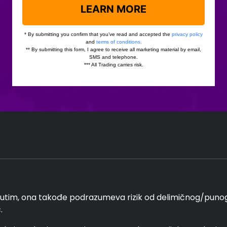
im, ona takođe podrazumeva rizik od delimičnog/punog g
.