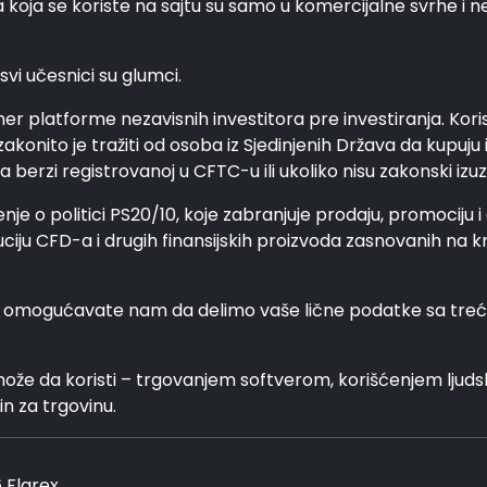
 koja se koriste na sajtu su samo u komercijalne svrhe i n
svi učesnici su glumci.
mer platforme nezavisnih investitora pre investiranja. Koris
akonito je tražiti od osoba iz Sjedinjenih Država da kupuju 
berzi registrovanoj u CFTC-u ili ukoliko nisu zakonski izuz
nje o politici PS20/10, koje zabranjuje prodaju, promociju i
uciju CFD-a i drugih finansijskih proizvoda zasnovanih na 
 i omogućavate nam da delimo vaše lične podatke sa trećim
može da koristi – trgovanjem softverom, korišćenjem ljudsk
in za trgovinu.
 Flarex