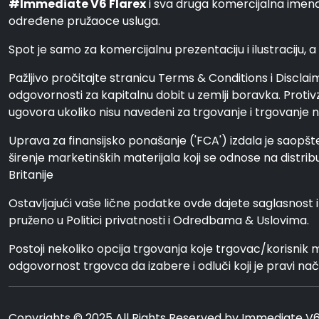
#Immediate V6 Flarex
i sva druga komercijalna imena
određene pružaoce usluga.
Spot je samo za komercijalnu prezentaciju i ilustraciju, a 
Pažljivo pročitajte stranicu Terms & Conditions i Disclai
odgovornosti za kapitalnu dobit u zemlji boravka. Protivz
ugovora ukoliko nisu navedeni za trgovanje i trgovanje na 
Uprava za finansijsko ponašanje ('FCA') izdala je saopšte
širenje marketinških materijala koji se odnose na distrib
Britanije
Ostavljajući vaše lične podatke ovde dajete saglasnost
pruženo u Politici privatnosti i Odredbama & Uslovima.
Postoji nekoliko opcija trgovanja koje trgovac/korisnik 
odgovornost trgovca da izabere i odluči koji je pravi nač
Copyrights © 2025 All Rights Reserved by Immediate V6