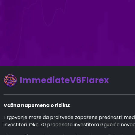
ImmediateV6Flarex
Važna napomena o riziku:
Trgovanje može da proizvede zapažene prednosti; međut
investitori. Oko 70 procenata investitora izgubiće novac