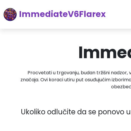
ImmediateV6Flarex
Immedi
Procvetati u trgovanju, budan tržišni nadzor,
značaja. Ovi koraci utiru put osuđujućim izborim
obezbeđu
Ukoliko odlučite da se ponovo uk