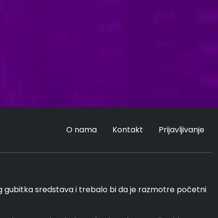
O nama
Kontakt
Prijavljivanje
ubitka sredstava i trebalo bi da je razmotre početni