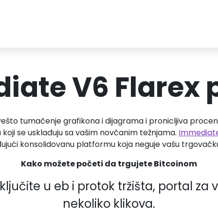
ate V6 Flarex 
 vešto tumačenje grafikona i dijagrama i pronicljiva proc
a koji se usklađuju sa vašim novčanim težnjama.
Immediate
jući konsolidovanu platformu koja neguje vašu trgovačku
Kako možete početi da trgujete Bitcoinom
ljučite u eb i protok tržišta, portal za
nekoliko klikova.