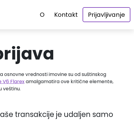
O
Kontakt
Prijavljivanje
prijava
ena osnovne vrednosti imovine su od suštinskog
 V6 Flarex
amalgamatira ove kritične elemente,
 veštinu.
 vaše transakcije je udaljen samo